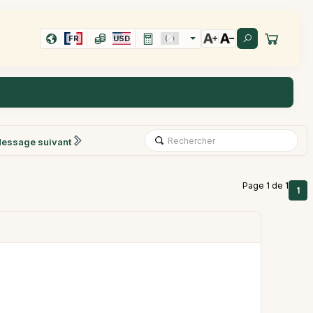
FR
USD
essage suivant
Page 1 de 1
1