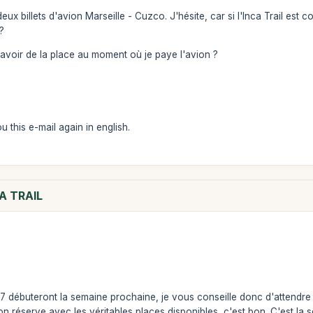
eux billets d'avion Marseille - Cuzco. J'hésite, car si l'Inca Trail est 
?
avoir de la place au moment où je paye l'avion ?
u this e-mail again in english.
A TRAIL
17 débuteront la semaine prochaine, je vous conseille donc d'attendre 
on réserve avec les véritables places disponibles, c'est bon. C'est la 